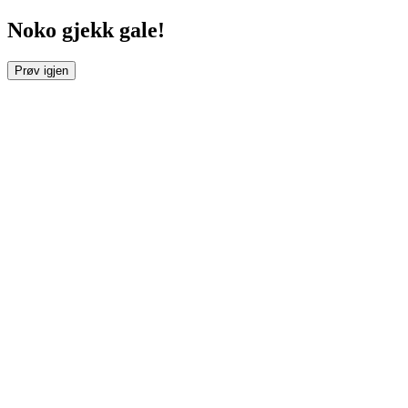
Noko gjekk gale!
Prøv igjen