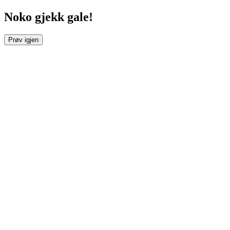
Noko gjekk gale!
Prøv igjen