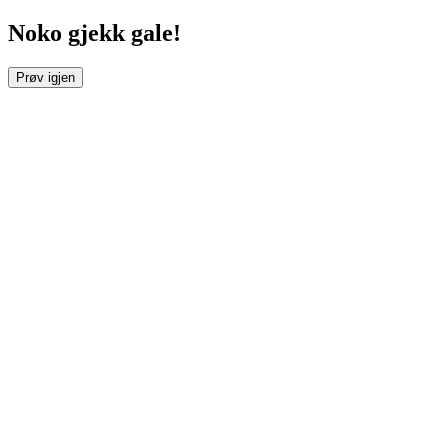
Noko gjekk gale!
Prøv igjen