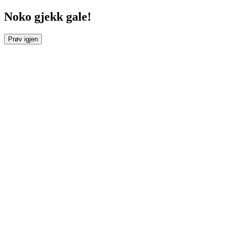
Noko gjekk gale!
Prøv igjen