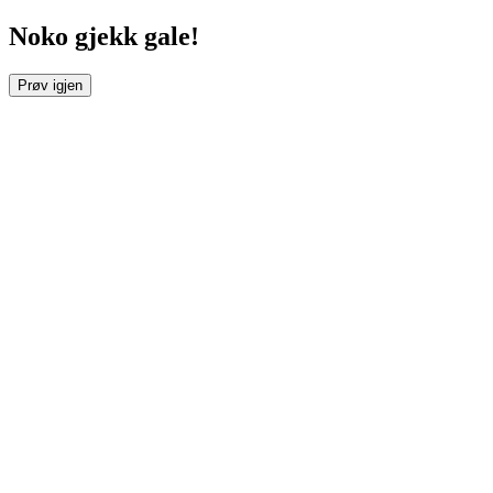
Noko gjekk gale!
Prøv igjen