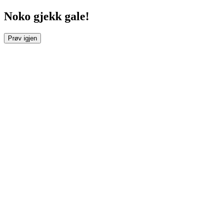
Noko gjekk gale!
Prøv igjen