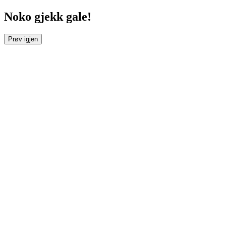
Noko gjekk gale!
Prøv igjen