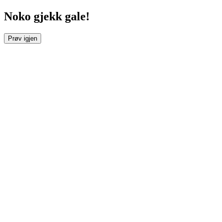
Noko gjekk gale!
Prøv igjen