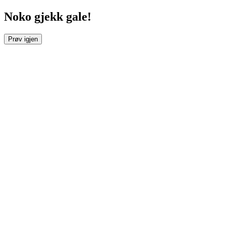
Noko gjekk gale!
Prøv igjen