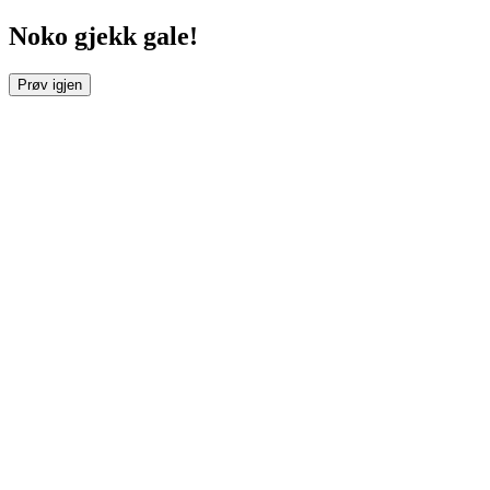
Noko gjekk gale!
Prøv igjen