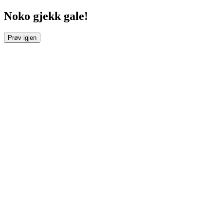
Noko gjekk gale!
Prøv igjen