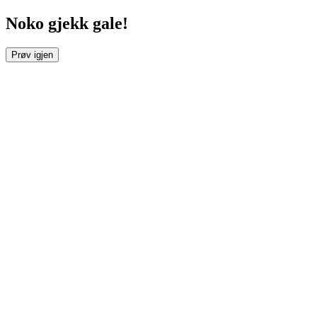
Noko gjekk gale!
Prøv igjen