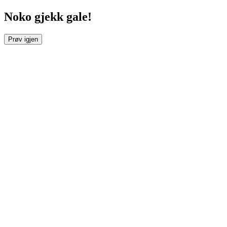
Noko gjekk gale!
Prøv igjen