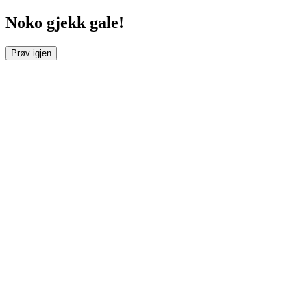
Noko gjekk gale!
Prøv igjen