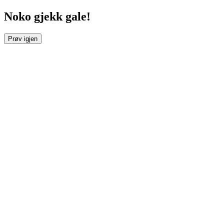
Noko gjekk gale!
Prøv igjen