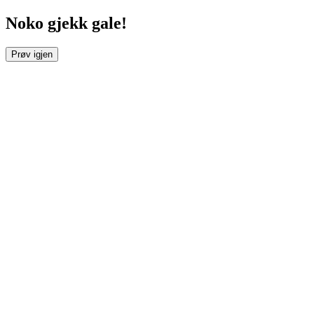
Noko gjekk gale!
Prøv igjen