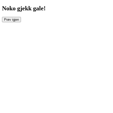
Noko gjekk gale!
Prøv igjen