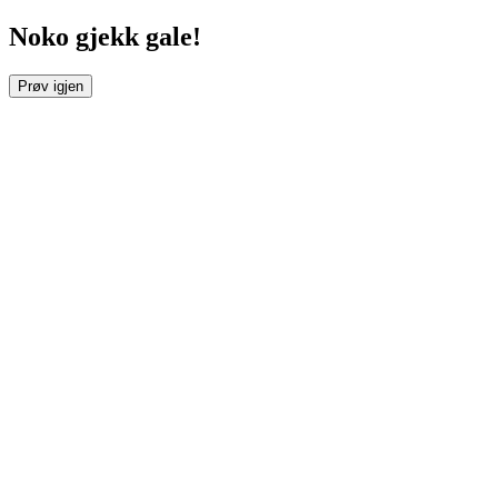
Noko gjekk gale!
Prøv igjen