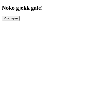
Noko gjekk gale!
Prøv igjen