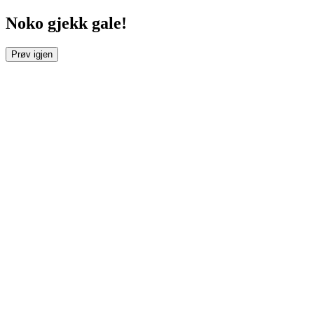
Noko gjekk gale!
Prøv igjen