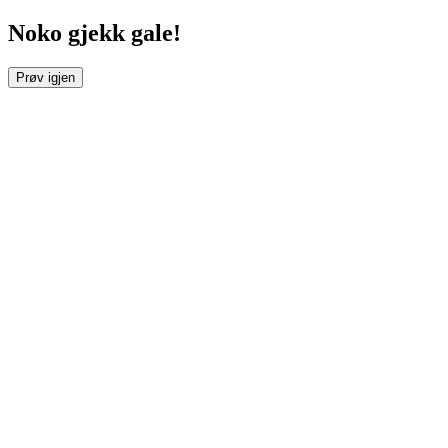
Noko gjekk gale!
Prøv igjen