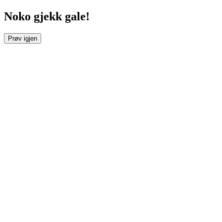
Noko gjekk gale!
Prøv igjen