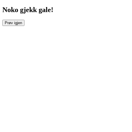
Noko gjekk gale!
Prøv igjen