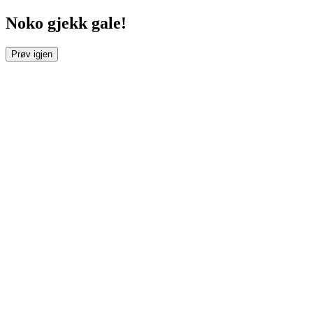
Noko gjekk gale!
Prøv igjen