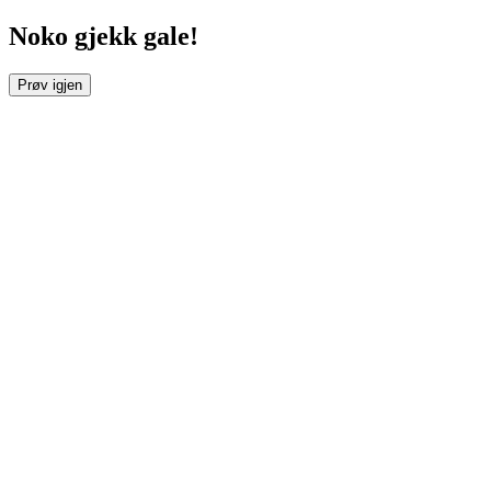
Noko gjekk gale!
Prøv igjen