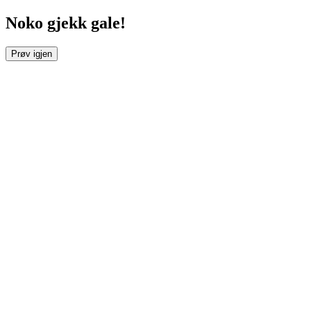
Noko gjekk gale!
Prøv igjen