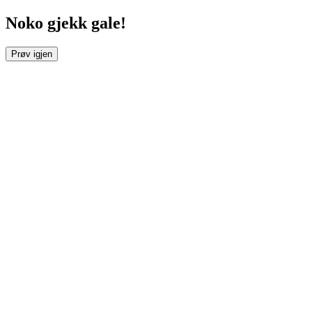
Noko gjekk gale!
Prøv igjen