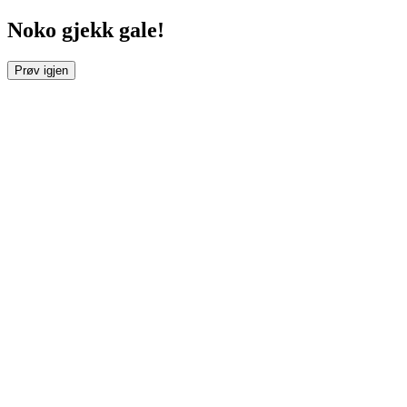
Noko gjekk gale!
Prøv igjen