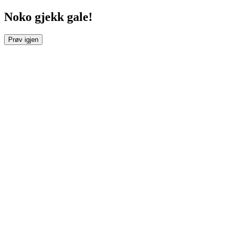
Noko gjekk gale!
Prøv igjen