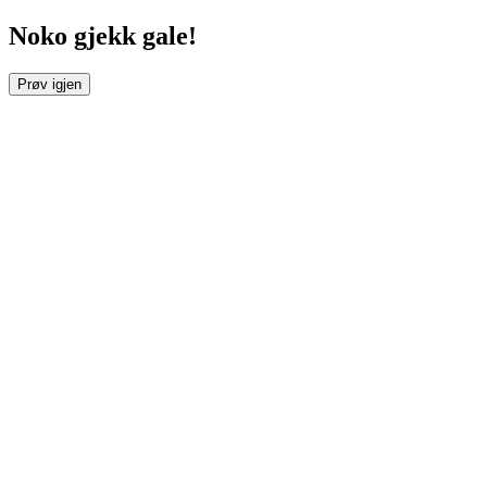
Noko gjekk gale!
Prøv igjen