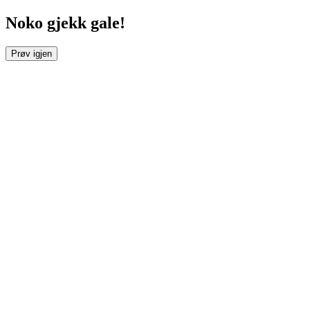
Noko gjekk gale!
Prøv igjen