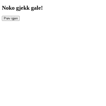
Noko gjekk gale!
Prøv igjen