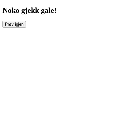
Noko gjekk gale!
Prøv igjen