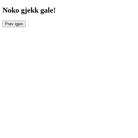
Noko gjekk gale!
Prøv igjen