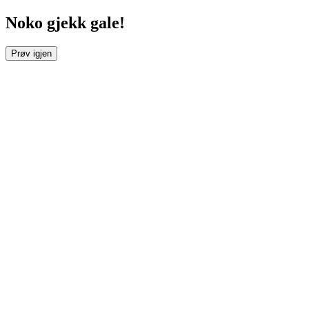
Noko gjekk gale!
Prøv igjen