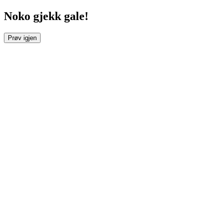
Noko gjekk gale!
Prøv igjen