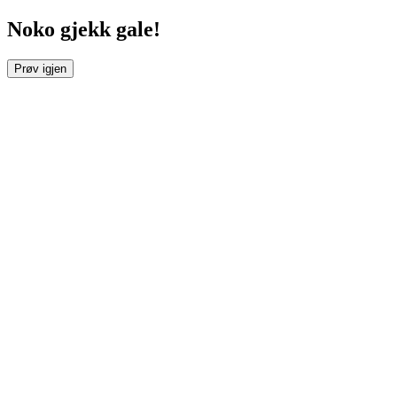
Noko gjekk gale!
Prøv igjen