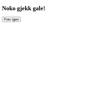
Noko gjekk gale!
Prøv igjen