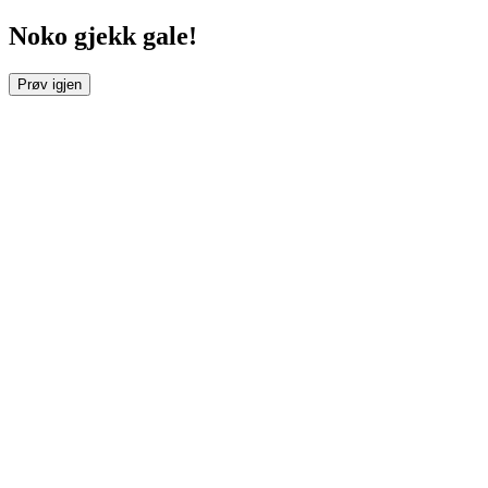
Noko gjekk gale!
Prøv igjen