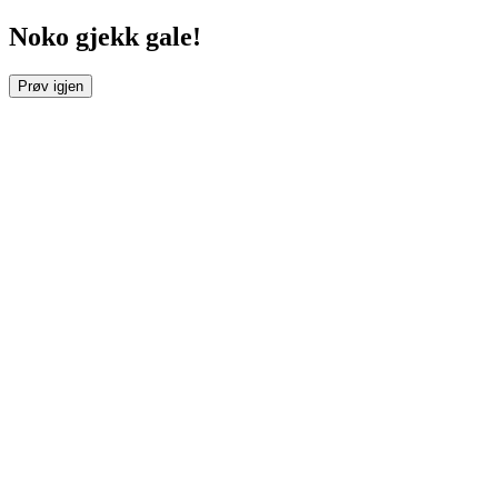
Noko gjekk gale!
Prøv igjen