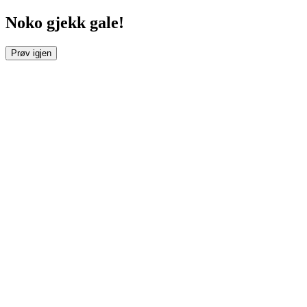
Noko gjekk gale!
Prøv igjen