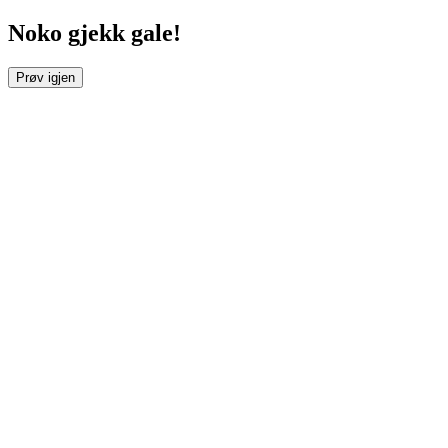
Noko gjekk gale!
Prøv igjen