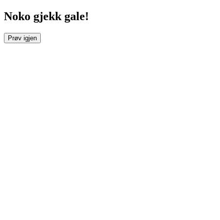
Noko gjekk gale!
Prøv igjen