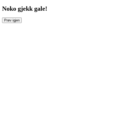
Noko gjekk gale!
Prøv igjen