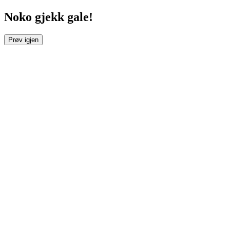
Noko gjekk gale!
Prøv igjen