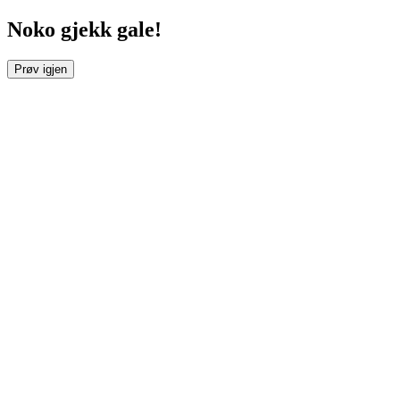
Noko gjekk gale!
Prøv igjen