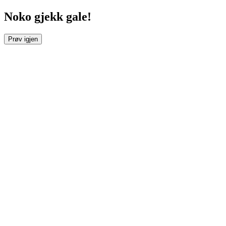
Noko gjekk gale!
Prøv igjen