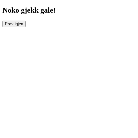
Noko gjekk gale!
Prøv igjen