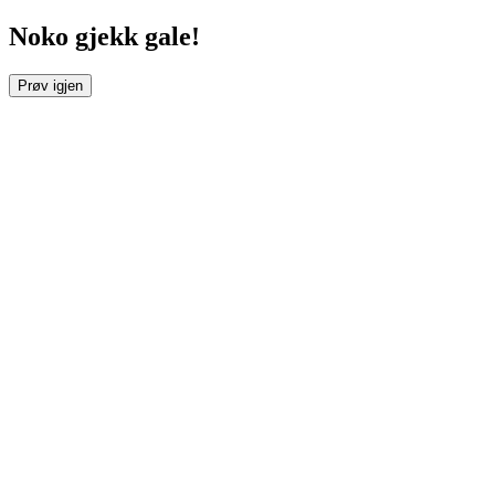
Noko gjekk gale!
Prøv igjen