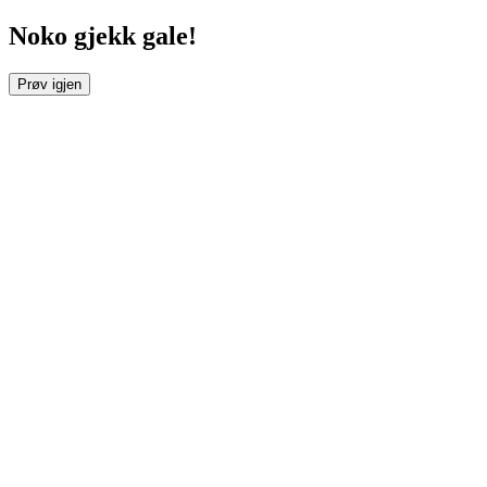
Noko gjekk gale!
Prøv igjen